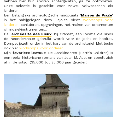
hebben hier hun sporen achtergelaten, ga ze ontmoeten.
Onze selectie is geschikt voor zowel volwassenen als
kinderen.
Een belangrijke archeologische vindplaats ‘
Maison du Piage
‘
in het nabijgelegen dorp Fajoles biedt
workshops voor
kinderen
: schilderen, opgravingen, het maken van ornamenten
of muziekinstrumenten…
De ‘
archéosite des Fieux
‘ bij Gramat, een locatie die sinds
de Neanderthaler gebruikt wordt voor de jacht en habitat.
Dompel jezelf onder in het hart van de prehistorie! Met leuke
ook hier
workshops voor kinderen
.
Mijn
favoriete lectuur
: De Aardkinderen (Earth’s Children) is
een reeks historische romans van Jean M. Auel en speelt zich
af in de ijstijd, (35.000 tot 25.000 jaar geleden)