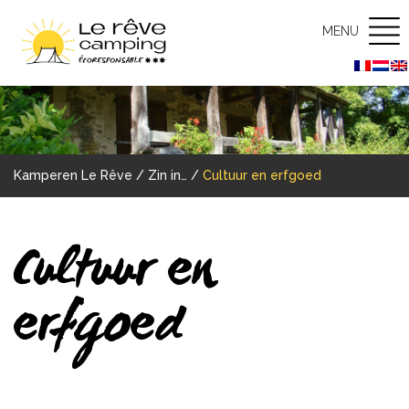
MENU
Kamperen Le Rêve
/
Zin in…
/
Cultuur en erfgoed
Cultuur en
erfgoed