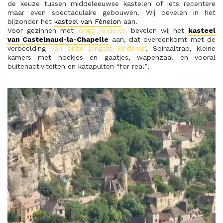
de keuze tussen middeleeuwse kastelen of iets recentere
maar even spectaculaire gebouwen. Wij bevelen in het
bijzonder het
kasteel van Fénelon
aan.
Voor gezinnen met
jonge kinderen
bevelen wij het
kasteel
van Castelnaud-la-Chapelle
aan, dat overeenkomt met de
verbeelding
van onze jongste kinderen
. Spiraaltrap, kleine
kamers met hoekjes en gaatjes, wapenzaal en vooral
buitenactiviteiten en katapulten “for real”!