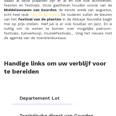
Naast al deze plaatsen zijn er af en toe ook activiteiten,
feesten en festivals. Onze gastheren houden vooral van de
Middeleeuwen van Gourdon
de eerste week van augustus,
echt heel leuk
met de kinderen
. De ouderen zullen de kleuren
van het
festival van de planten
in de Abbaye Nouvelle begin
mei op prijs stellen. Half juli is er ook Souillac en jazz. En is
nuttig om te weten te komen over mogelijke patroon-
festivals, tuinverkoop, muziekfestivals… Volg het nieuws met
de agenda van de toeristenbureaus.
Handige links om uw verblijf voor
te bereiden
Departement Lot
Toeristische dienst van Gourdon