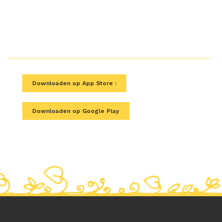
'Lot en Dordogne' circuits Applicatie downloaden
Downloaden op App Store :
Downloaden op Google Play