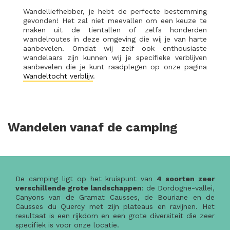
Wandelliefhebber, je hebt de perfecte bestemming
gevonden! Het zal niet meevallen om een keuze te
maken uit de tientallen of zelfs honderden
wandelroutes in deze omgeving die wij je van harte
aanbevelen. Omdat wij zelf ook enthousiaste
wandelaars zijn kunnen wij je specifieke verblijven
aanbevelen die je kunt raadplegen op onze pagina
Wandeltocht verblijv
.
Wandelen vanaf de camping
De camping ligt op het kruispunt van
4 soorten zeer
verschillende grote landschappen
: de Dordogne-vallei,
Canyons van de Gramat Causses, de Bouriane en de
Causses du Quercy met zijn plateaus en ravijnen. Het
resultaat is een rijkdom en een grote diversiteit die zeer
specifiek is voor onze locatie.