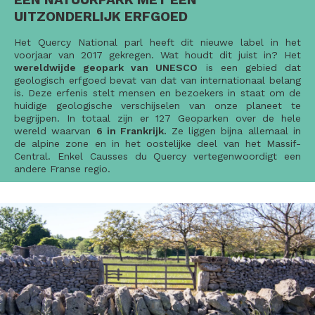
UITZONDERLIJK ERFGOED
Het Quercy National parl heeft dit nieuwe label in het
voorjaar van 2017 gekregen. Wat houdt dit juist in? Het
wereldwijde
geopark van UNESCO
is een gebied dat
geologisch erfgoed bevat van dat van internationaal belang
is. Deze erfenis stelt mensen en bezoekers in staat om de
huidige geologische verschijselen van onze planeet te
begrijpen. In totaal zijn er 127 Geoparken over de hele
wereld waarvan
6 in
Frankrijk
.
Ze liggen bijna allemaal in
de alpine zone en in het oostelijke deel van het Massif-
Central. Enkel Causses du Quercy vertegenwoordigt een
andere Franse regio.