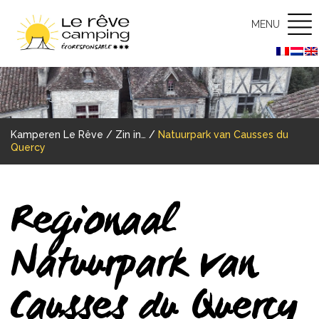
MENU
Kamperen Le Rêve
/
Zin in…
/
Natuurpark van Causses du
Quercy
Regionaal
Natuurpark van
Causses du Quercy