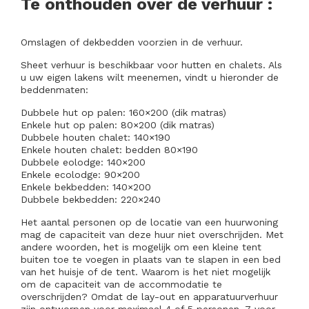
Te onthouden over de verhuur :
Omslagen of dekbedden voorzien in de verhuur.
Sheet verhuur is beschikbaar voor hutten en chalets. Als
u uw eigen lakens wilt meenemen, vindt u hieronder de
beddenmaten:
Dubbele hut op palen: 160×200 (dik matras)
Enkele hut op palen: 80×200 (dik matras)
Dubbele houten chalet: 140×190
Enkele houten chalet: bedden 80×190
Dubbele eolodge: 140×200
Enkele ecolodge: 90×200
Enkele bekbedden: 140×200
Dubbele bekbedden: 220×240
Het aantal personen op de locatie van een huurwoning
mag de capaciteit van deze huur niet overschrijden.
Met
andere woorden, het is mogelijk om een ​​kleine tent
buiten toe te voegen in plaats van te slapen in een bed
van het huisje of de tent. Waarom is het niet mogelijk
om de capaciteit van de accommodatie te
overschrijden? Omdat de lay-out en apparatuurverhuur