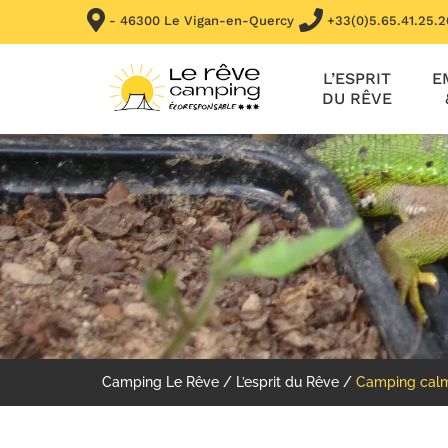
- 46300 Le Vigan-en-Quercy
+33(0)5.65.41.25.2
L’ESPRIT
E
DU RÊVE
Camping Le Rêve
/
L’esprit du Rêve
/
Camping calm