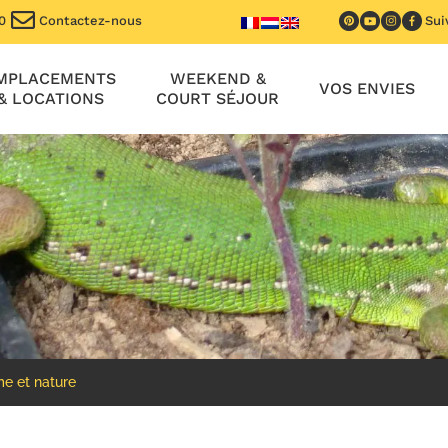
0
Contactez-nous
Sui
MPLACEMENTS
WEEKEND &
VOS ENVIES
& LOCATIONS
COURT SÉJOUR
e et nature