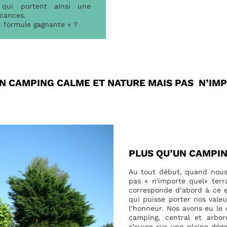
ui portent ainsi une
cances.
« formule gagnante » ?
N CAMPING CALME ET NATURE MAIS PAS N’IM
PLUS QU’UN CAMPIN
Au tout début, quand nous
pas « n’importe quel» terr
corresponde d’abord à ce e
qui puisse porter nos valeu
l’honneur. Nos avons eu le
camping, central et arbo
s’ouvre sur une plaine dég