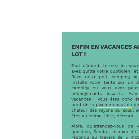
ENFIN EN VACANCES A
LOT !
Tout d’abord, fermez les yeux
avez quitté votre quotidien, et
Rêve, notre petit camping ca
installé votre tente sur un
camping
ou vous avez peut-
hébergements locatifs. Av
vacances ! Vous êtes donc é
bord de la
piscine chauffée
de 
chaleur des rayons du soleil s
êtes au calme, libre, détendu.
Alors, qu’attendez-vous de
question, Sandra, maman de 2
répondu au travers de 5 mot