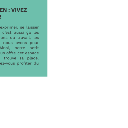
EN : VIVEZ
!
exprimer, se laisser
 c’est aussi ça les
ons du travail, les
ue nous avons pour
 Ainsi, notre petit
us offre cet espace
 trouve sa place.
sez-vous profiter du