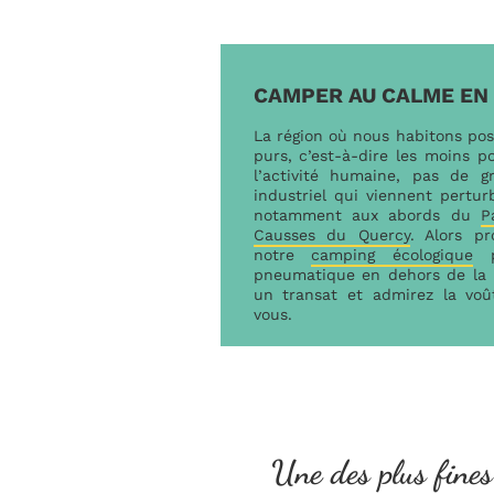
CAMPER AU CALME EN 
La région où nous habitons pos
purs, c’est-à-dire les moins p
l’activité humaine, pas de g
industriel qui viennent perturb
notamment aux abords du
P
Causses du Quercy
. Alors pr
notre
camping écologique
po
pneumatique en dehors de la t
un transat et admirez la voût
vous.
Une des plus fines