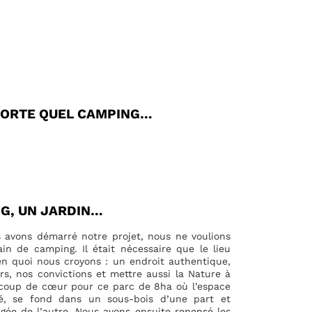
PORTE QUEL CAMPING…
G, UN JARDIN…
 avons démarré notre projet, nous ne voulions
ain de camping. Il était nécessaire que le lieu
n quoi nous croyons : un endroit authentique,
rs, nos convictions et mettre aussi la Nature à
 coup de cœur pour ce parc de 8ha où l’espace
ré, se fond dans un sous-bois d’une part et
agée de l’autre. Nous avons ensuite repensé les