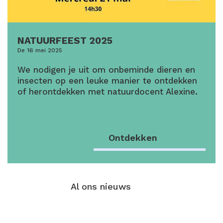
NATUURFEEST 2025
De 16 mei 2025
We nodigen je uit om onbeminde dieren en
insecten op een leuke manier te ontdekken
of herontdekken met natuurdocent Alexine.
Ontdekken
Al ons nieuws