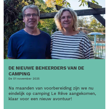
DE NIEUWE BEHEERDERS VAN DE
CAMPING
De 01 november 2025
Na maanden van voorbereiding zijn we nu
eindelijk op camping Le Rêve aangekomen,
klaar voor een nieuw avontuur!