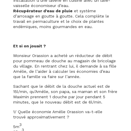
Installation d’une laverie en cuisine avec un lave-
vaisselle économiseur d’eau.
Récupérateur d’eau de pluie
et système
d’arrosage en goutte à goutte. Cela complète le
travail en permaculture et le choix de plantes
endémiques, moins gourmandes en eau.
Et si on jouait ?
Monsieur Orassion a acheté un réducteur de débit
pour pommeau de douche au magasin de bricolage
du village. En rentrant chez lui, il demande à sa fille
Amélie, de l’aider à calculer les économies d’eau
que la famille va faire sur l’année.
Sachant que le débit de la douche actuel est de
15l/min, qu’Amélie, son papa, sa maman et son frère
Maximin prennent 1 douche par jour pendant 5
minutes, que le nouveau débit est de 6l/min.
1/ Quelle économie Amélie Orassion va-t-elle
trouvé approximativement ?
3
5m
3