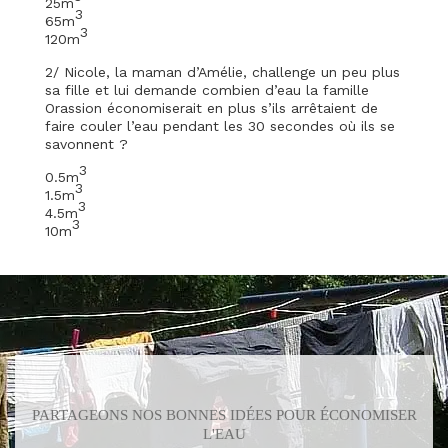
25m
3
65m
3
120m
2/ Nicole, la maman d’Amélie, challenge un peu plus
sa fille et lui demande combien d’eau la famille
Orassion économiserait en plus s’ils arrêtaient de
faire couler l’eau pendant les 30 secondes où ils se
savonnent ?
3
0.5m
3
1.5m
3
4.5m
3
10m
PARTAGEONS NOS BONNES IDÉES POUR ÉCONOMISER
L'EAU