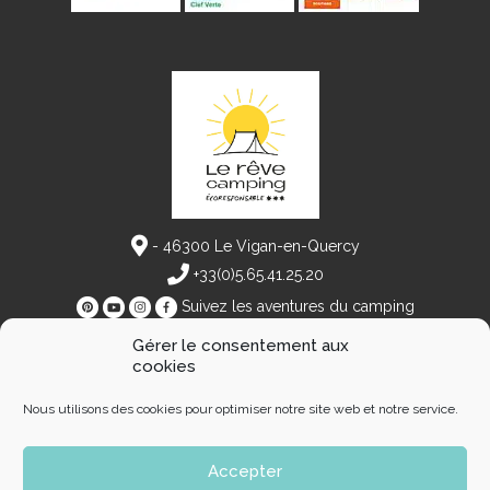
- 46300 Le Vigan-en-Quercy
+33(0)5.65.41.25.20
Suivez les aventures du camping
#CampingLeReve
Gérer le consentement aux
cookies
Dossier de Presse
Brochure
Mentions Légales
Plan du site
Nous utilisons des cookies pour optimiser notre site web et notre service.
Réalisation ARTGO Média
Accepter
L’esprit du rêve
Grands emplacements spacieux